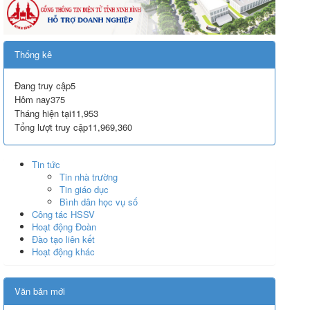
Thống kê
Đang truy cập
5
Hôm nay
375
Tháng hiện tại
11,953
Tổng lượt truy cập
11,969,360
Tin tức
Tin nhà trường
Tin giáo dục
Bình dân học vụ số
Công tác HSSV
Hoạt động Đoàn
Đào tạo liên kết
Hoạt động khác
Văn bản mới