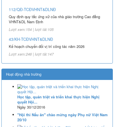
112/QĐ-TCĐVHNT&DLNĐ
Quy định quy tắc ứng xử của nhà giáo trường Cao đẳng
VHNT&DL Nam Định
Lượt xem:154 | lượt tải:105
43/KH-TCĐVHNT&DLNĐ
Kế hoạch chuyển đổi vị trí công tác năm 2026
Lượt xem:246 | lượt tải:147
238/2025/NĐ-CP
Quy định về chính sách học phí, miễn, giảm, hỗ trợ học
Hoạt động nhà trường
phí, hỗ trợ chi phí học tập và giá dịch vụ trong lĩnh vực
giáo dục, đào tạo
Lượt xem:348 | lượt tải:226
Học tập, quán triệt và triển khai thực hiện Nghị
71-NQ/TW
quyết Hội...
Nghị quyết số 71-NQ/TWcủa Bộ Chính trị về đột phá phát
Ngày 30/12/2016
triển giáo dục và đào tạo
"Hội thi Nấu ăn" chào mừng ngày Phụ nữ Việt Nam
Lượt xem:515 | lượt tải:0
20/10