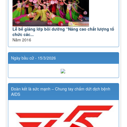
Lễ bế giảng lớp bồi dưỡng “Nâng cao chất lượng tổ
chức các...
Năm 2016
Ngày bầu cử - 15/3/2026
Đoàn kết là sức mạnh – Chung tay chấm dứt dịch bệnh
AIDS