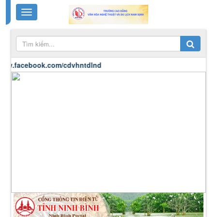
acebook.com/cdvhntdlnd