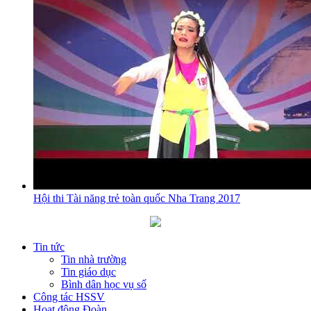
Hội thi Tài năng trẻ toàn quốc Nha Trang 2017
Tin tức
Tin nhà trường
Tin giáo dục
Bình dân học vụ số
Công tác HSSV
Hoạt động Đoàn