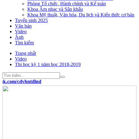
Phòng Tổ chức, Hành chính và Kế toán
Khoa Âm nhạc và Sân khấu
Khoa Mỹ thuật, Văn hóa, Du lịch và Kiến thức cơ bản
Tuyển sinh 2025
Văn bản
Video
Ảnh
Tìm kiếm
Trang nhất
Video
Thi học kỳ 1 năm học 2018-2019
/cdvhntdlnd