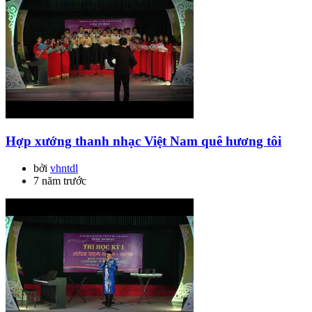
Hợp xướng thanh nhạc Việt Nam quê hương tôi
bởi
vhntdl
7 năm trước