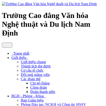
Trường Cao đẳng Văn hóa
Nghệ thuật và Du lịch Nam
Định
Trang nhất
Giới thiệu
Giới thiệu chung
Thành tích đạt được
Cơ cấu tổ chức
Đội ngũ giảng viên
Các đoàn thể
Chi bộ Đảng
Công đoàn
Đoàn thanh niên
BGH - Phòng - Khoa
Ban Giám hiệu
Phòng Đào tạo, NCKH và Công tác HSSV