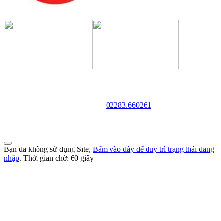
TRƯỜNG CAO ĐẲNG VĂN HÓA NGHỆ THUẬT VÀ
DU LỊCH NAM ĐỊNH
Địa chỉ: 128 Trần Huy Liệu - Phường Trường Thi - Tỉnh Ninh Bình
Điện thoại:
02283.660261
Website: http://cdvhntdlnd.edu.vn
FANPAGE:http://facebook.com/cdvhntdlnd
Bạn đã không sử dụng Site,
Bấm vào đây để duy trì trạng thái đăng
nhập
. Thời gian chờ:
60
giây