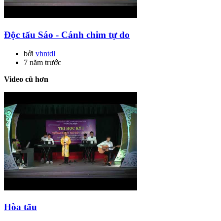
Độc tấu Sáo - Cánh chim tự do
bởi
vhntdl
7 năm trước
Video cũ hơn
Hòa tấu