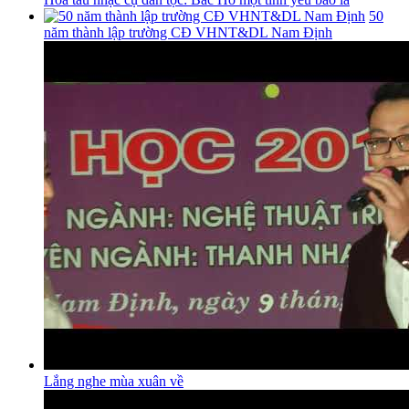
50
năm thành lập trường CĐ VHNT&DL Nam Định
Lắng nghe mùa xuân về