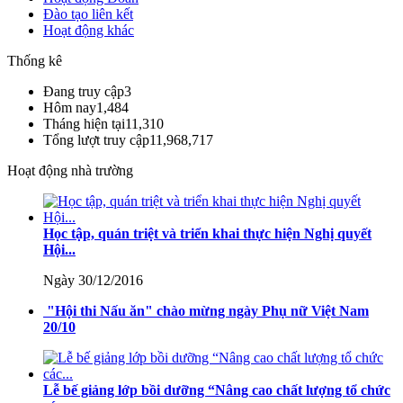
Đào tạo liên kết
Hoạt động khác
Thống kê
Đang truy cập
3
Hôm nay
1,484
Tháng hiện tại
11,310
Tổng lượt truy cập
11,968,717
Hoạt động nhà trường
Học tập, quán triệt và triển khai thực hiện Nghị quyết
Hội...
Ngày 30/12/2016
"Hội thi Nấu ăn" chào mừng ngày Phụ nữ Việt Nam
20/10
Lễ bế giảng lớp bồi dưỡng “Nâng cao chất lượng tổ chức