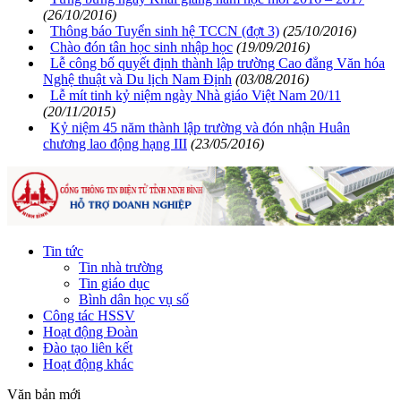
(26/10/2016)
Thông báo Tuyển sinh hệ TCCN (đợt 3)
(25/10/2016)
Chào đón tân học sinh nhập học
(19/09/2016)
Lễ công bố quyết định thành lập trường Cao đẳng Văn hóa
Nghệ thuật và Du lịch Nam Định
(03/08/2016)
Lễ mít tinh kỷ niệm ngày Nhà giáo Việt Nam 20/11
(20/11/2015)
Kỷ niệm 45 năm thành lập trường và đón nhận Huân
chương lao động hạng III
(23/05/2016)
Tin tức
Tin nhà trường
Tin giáo dục
Bình dân học vụ số
Công tác HSSV
Hoạt động Đoàn
Đào tạo liên kết
Hoạt động khác
Văn bản mới