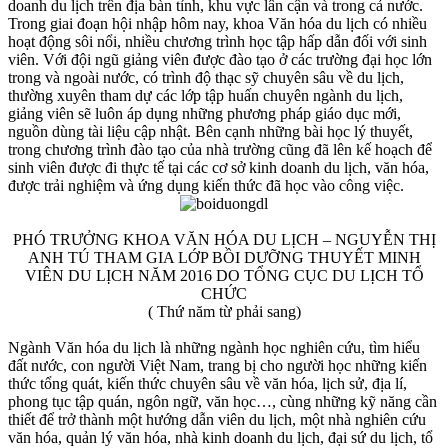
doanh du lịch trên địa bàn tỉnh, khu vực lân cận và trong cả nước.
Trong giai đoạn hội nhập hôm nay, khoa Văn hóa du lịch có nhiều
hoạt động sôi nổi, nhiều chương trình học tập hấp dẫn đối với sinh
viên. Với đội ngũ giảng viên được đào tạo ở các trường đại học lớn
trong và ngoài nước, có trình độ thạc sỹ chuyên sâu về du lịch,
thường xuyên tham dự các lớp tập huấn chuyên ngành du lịch,
giảng viên sẽ luôn áp dụng những phương pháp giáo dục mới,
nguồn dùng tài liệu cập nhật. Bên cạnh những bài học lý thuyết,
trong chương trình đào tạo của nhà trường cũng đã lên kế hoạch để
sinh viên được đi thực tế tại các cơ sở kinh doanh du lịch, văn hóa,
được trải nghiệm và ứng dụng kiến thức đã học vào công việc.
PHÓ TRƯỞNG KHOA VĂN HÓA DU LỊCH – NGUYỄN THỊ
ANH TÚ THAM GIA LỚP BỒI DƯỠNG THUYẾT MINH
VIÊN DU LỊCH NĂM 2016 DO TỔNG CỤC DU LỊCH TỔ
CHỨC
( Thứ năm từ phải sang)
Ngành Văn hóa du lịch là những ngành học nghiên cứu, tìm hiểu
đất nước, con người Việt Nam, trang bị cho người học những kiến
thức tổng quát, kiến thức chuyên sâu về văn hóa, lịch sử, địa lí,
phong tục tập quán, ngôn ngữ, văn học…, cùng những kỹ năng cần
thiết để trở thành một hướng dẫn viên du lịch, một nhà nghiên cứu
văn hóa, quản lý văn hóa, nhà kinh doanh du lịch, đại sứ du lịch, tổ