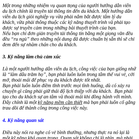
Một trong những nhiệm vụ quan ttọng của người hướng dẫn viên
du lịch chính là truyền tải thông tin đến du khách. Một hướng dẫn
viên du lịch giỏi nghiệp vụ vừa phải nắm bắt được tâm lý du
khách, vừa phải thông thuộc các kỹ năng thuyết trình và phải tạo
được sự truyền cảm trong những bài thuyết trình của bạn.
Nếu bạn chỉ đơn giản truyền tải thông tin bằng một giọng văn đều
đều “ru ngủ” theo những nội dung đã được chuẩn bị sẵn thì sẽ chỉ
đem đến sự nhàm chán cho du khách.
3. Kỹ năng làm chủ cảm xúc
Là một người hướng dẫn viên du lịch, công việc của bạn giống nhứ
là “làm dâu trăm họ”, bạn phải luôn luôn trong tâm thế vui vẻ, cởi
mở, thoải mái để phục vụ du khách được tốt nhất.
Bạn phải luôn luôn điềm tĩnh trước mọi tình huống, dù có xảy ra
chuyện gì cũng phải giữ thái độ lịch thiệp với du khách. Bạn phải
tạo cho du khách sự an tâm và thoải mái khi đồng hành với mình.
Đây chính là một
kỹ năng mềm cần thiết
mà bạn phải luôn cố gắng
trau dồi để thành công trong công việc này.
4. Kỹ năng quan sát
Điều này nói ra nghe có vẻ bình thường, nhưng thực ra nó lại là
một kỹ năng khá quan trọng. Quan sát không chỉ là nhìn, mà phải