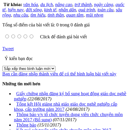
Từ khóa:
văn hóa
,
du lịch
,
nâng cao
,
trở thành
,
ngày càng
,
quốc
tế
,
hiện nay
,
đời sống
,
kinh tế
,
nhân dân
,
quá trình
,
toàn cầu
,
sâu
rộng
,
nhu cầu
,
tìm hiểu
,
tinh thần
,
quan tâm
,
mũi nhọn
Tổng số điểm của bài viết là: 0 trong 0 đánh giá
Click để đánh giá bài viết
Tweet
Ý kiến bạn đọc
Bạn cần đăng nhập thành viên để có thể bình luận bài viết này
Những tin mới hơn
Giấy chứng nhận đăng ký bổ sung hoạt động giáo dục nghề
nghiệp
(22/08/2017)
Tổng kết Hội giảng nhà giáo giáo dục nghề nghiệp cấp
khoa, cấp trường năm 2017
(24/08/2017)
Thông báo v/v tổ chức tuyển dụng viên chức chuyên môn
năm 2017 (Bổ sung)
(07/11/2017)
Thông báo
(15/11/2017)