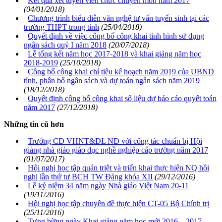
Kết quả xét tuyển viên chức chuyên môn năm 2017
(04/01/2018)
Chương trình biểu diễn văn nghệ tư vấn tuyển sinh tại các
trường THPT trong tỉnh
(25/04/2018)
Quyết định về việc công bố công khai tình hình sử dụng
ngân sách quý I năm 2018
(20/07/2018)
Lễ tổng kết năm học 2017-2018 và khai giảng năm học
2018-2019
(25/10/2018)
Công bố công khai chỉ tiêu kế hoạch năm 2019 của UBND
tỉnh, phân bổ ngân sách và dự toán ngân sách năm 2019
(18/12/2018)
Quyết định công bố công khai số liệu dự báo cáo quyết toán
năm 2017
(27/12/2018)
Những tin cũ hơn
Trường CĐ VHNT&DL NĐ với công tác chuẩn bị Hội
giảng nhà giáo giáo dục nghề nghiệp cấp trường năm 2017
(01/07/2017)
Hội nghị học tập quán triệt và triển khai thực hiện NQ hội
nghị lần thứ tư BCH TW Đảng khóa XII
(29/12/2016)
Lễ kỷ niệm 34 năm ngày Nhà giáo Việt Nam 20-11
(19/11/2016)
Hội nghị học tập chuyên đề thực hiện CT-05 Bộ Chính trị
(25/11/2016)
Tưng bừng ngày Khai giảng năm học mới 2016 – 2017