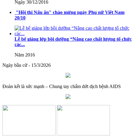
Ngày 30/12/2016
giáo dục và đào tạo
"Hội thi Nấu ăn" chào mừng ngày Phụ nữ Việt Nam
Lượt xem:514 | lượt tải:0
20/10
08/2025/TT-BGDĐT
Thông tư số 08/2025/TT-BGDĐT của Bộ Giáo dục và Đào tạo:
Lễ bế giảng lớp bồi dưỡng “Nâng cao chất lượng tổ chức
Quy định thời hạn lưu trữ hồ sơ, tài liệu thuộc lĩnh vực giáo dục và
các...
đào tạo
Năm 2016
Lượt xem:573 | lượt tải:0
Ngày bầu cử - 15/3/2026
Đoàn kết là sức mạnh – Chung tay chấm dứt dịch bệnh AIDS