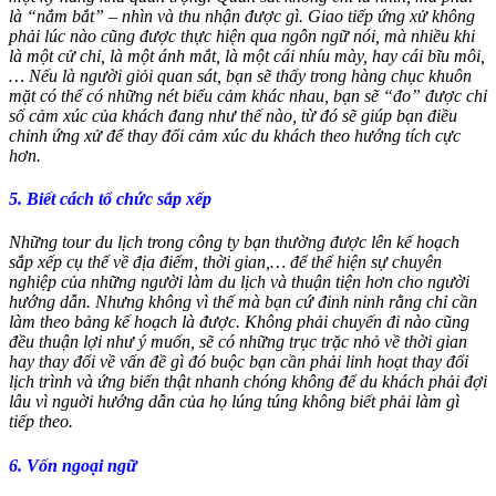
là “nắm bắt” – nhìn và thu nhận được gì. Giao tiếp ứng xử không
phải lúc nào cũng được thực hiện qua ngôn ngữ nói, mà nhiều khi
là một cử chỉ, là một ánh mắt, là một cái nhíu mày, hay cái bĩu môi,
… Nếu là người giỏi quan sát, bạn sẽ thấy trong hàng chục khuôn
mặt có thể có những nét biểu cảm khác nhau, bạn sẽ “đo” được chỉ
số cảm xúc của khách đang như thế nào, từ đó sẽ giúp bạn điều
chỉnh ứng xử để thay đổi cảm xúc du khách theo hướng tích cực
hơn.
5. Biết cách tổ chức sắp xếp
Những tour du lịch trong công ty bạn thường được lên kế hoạch
sắp xếp cụ thể về địa điểm, thời gian,… để thể hiện sự chuyên
nghiệp của những người làm du lịch và thuận tiện hơn cho người
hướng dẫn. Nhưng không vì thế mà bạn cứ đinh ninh rằng chỉ cần
làm theo bảng kế hoạch là được. Không phải chuyến đi nào cũng
đều thuận lợi như ý muốn, sẽ có những trục trặc nhỏ về thời gian
hay thay đổi về vấn đề gì đó buộc bạn cần phải linh hoạt thay đổi
lịch trình và ứng biến thật nhanh chóng không để du khách phải đợi
lâu vì nguời hướng dẫn của họ lúng túng không biết phải làm gì
tiếp theo.
6. Vốn ngoại ngữ