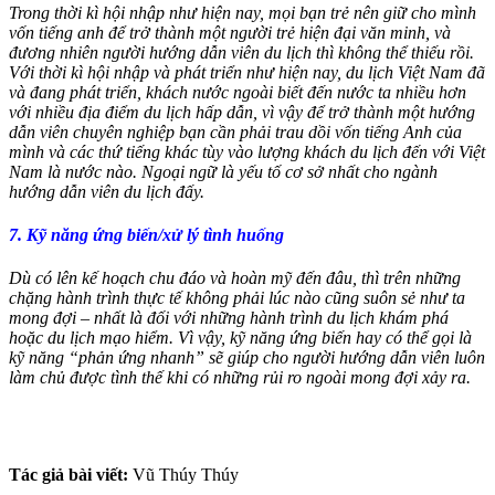
Trong thời kì hội nhập như hiện nay, mọi bạn trẻ nên giữ cho mình
vốn tiếng anh để trở thành một người trẻ hiện đại văn minh, và
đương nhiên người hướng dẫn viên du lịch thì không thể thiếu rồi.
Với thời kì hội nhập và phát triển như hiện nay, du lịch Việt Nam đã
và đang phát triển, khách nước ngoài biết đến nước ta nhiều hơn
với nhiều địa điểm du lịch hấp dẫn, vì vậy để trở thành một hướng
dẫn viên chuyên nghiệp bạn cần phải trau dồi vốn tiếng Anh của
mình và các thứ tiếng khác tùy vào lượng khách du lịch đến với Việt
Nam là nước nào. Ngoại ngữ là yếu tố cơ sở nhất cho ngành
hướng dẫn viên du lịch đấy.
7. Kỹ năng ứng biến/xử lý tình huống
Dù có lên kế hoạch chu đáo và hoàn mỹ đến đâu, thì trên những
chặng hành trình thực tế không phải lúc nào cũng suôn sẻ như ta
mong đợi – nhất là đối với những hành trình du lịch khám phá
hoặc du lịch mạo hiểm. Vì vậy, kỹ năng ứng biến hay có thể gọi là
kỹ năng “phản ứng nhanh” sẽ giúp cho người hướng dẫn viên luôn
làm chủ được tình thế khi có những rủi ro ngoài mong đợi xảy ra.
Tác giả bài viết:
Vũ Thúy Thúy