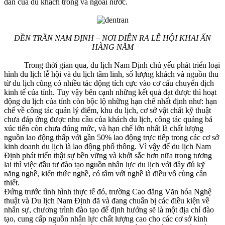
dẫn của du khách trong và ngoài nước.
ĐỀN TRẦN NAM ĐỊNH – NƠI DIỄN RA LỄ HỘI KHAI ẤN
HÀNG NĂM
Trong thời gian qua, du lịch Nam Định chủ yếu phát triển loại
hình du lịch lễ hội và du lịch tâm linh, số lượng khách và nguồn thu
từ du lịch cũng có nhiều tác động tích cực vào cơ cấu chuyển dịch
kinh tế của tỉnh. Tuy vậy bên cạnh những kết quả đạt được thì hoạt
động du lịch của tỉnh còn bộc lộ những hạn chế nhất định như: hạn
chế về công tác quản lý điểm, khu du lịch, cơ sở vật chất kỹ thuật
chưa đáp ứng được nhu cầu của khách du lịch, công tác quảng bá
xúc tiến còn chưa đúng mức, và hạn chế lớn nhất là chất lượng
nguồn lao động thấp với gần 50% lao động trực tiếp trong các cơ sở
kinh doanh du lịch là lao động phổ thông. Vì vậy để du lịch Nam
Định phát triển thật sự bền vững và khởi sắc hơn nữa trong tương
lai thì việc đầu tư đào tạo nguồn nhân lực du lịch với đầy đủ kỹ
năng nghề, kiến thức nghề, có tâm với nghề là điều vô cùng cần
thiết.
Đứng trước tình hình thực tế đó, trường Cao đẳng Văn hóa Nghệ
thuật và Du lịch Nam Định đã và đang chuẩn bị các điều kiện về
nhân sự, chương trình đào tạo để định hướng sẽ là một địa chỉ đào
tạo, cung cấp nguồn nhân lực chất lượng cao cho các cơ sở kinh