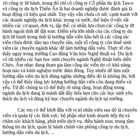
16 công ty lữ hành, trong đó chỉ có công ty Cổ phần du lịch Tasco
và công ty du lịch Thiên Ân là hai doanh nghiệp được đánh giá là
hoạt động có hiệu quả nhất. Tuy vậy vẫn chưa có sức cạnh tranh với
các doanh nghiệp du lịch khác trong cả nước, thể hiện ở việc rất
nhiều các cơ quan, đơn vị, tập thể, cá nhân lựa chọn các công ty lữ
hành ngoài tỉnh để đặt tour. Điểm yếu lớn nhất của các công ty du
lịch lữ hành trong tỉnh là hướng dẫn viên hầu hết là các cộng tác
viên chưa được đào tạo chuyên sâu, một số công ty còn thuê sinh
viên các chuyên ngành khác để làm hướng dẫn viên. Thực tế cho
thấy ngay trong trường Cao đẳng Văn hóa Nghệ thuật và Du lịch
có rất nhiều các bạn học sinh chuyên ngành Nghệ thuật biểu diễn
Chèo, Âm nhạc đang tham gia làm cộng tác viên do có khả năng
hoạt náo và kinh nghiệm trước đám đông. Tuy nhiên để làm một
hướng dẫn viên du lịch đúng nghĩa những điều đó là không đủ, bởi
vậy có thể thấy rằng lực lượng hướng dẫn viên còn đang thiếu và
yếu. Từ đó chúng ta có thể thấy rõ ràng rằng, hoạt động trong
ngành du lịch đang là mảnh đất đầy hứa hẹn cho các học sinh yêu
thích du lịch và đăng ký học chuyên ngành du lịch tại trường.
Các em có thể khởi đầu với vị trí nhân viên sau đó là chuyên
viên và quản lý các lĩnh vực, bộ phận như kinh doanh tiếp thị và
chăm sóc khách hàng, phát triển dịch vụ, điều hành tour, trung tâm
thông tin du lịch, quản lý hành chính văn phòng công ty du lịch,
hướng dẫn viên du lịch, ...