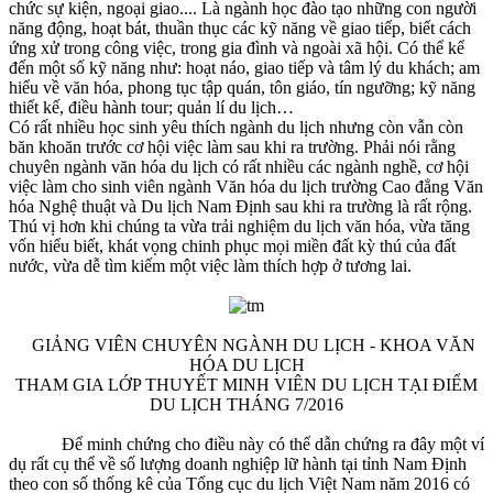
chức sự kiện, ngoại giao.... Là ngành học đào tạo những con người
năng động, hoạt bát, thuần thục các kỹ năng về giao tiếp, biết cách
ứng xử trong công việc, trong gia đình và ngoài xã hội. Có thể kể
đến một số kỹ năng như: hoạt náo, giao tiếp và tâm lý du khách; am
hiểu về văn hóa, phong tục tập quán, tôn giáo, tín ngưỡng; kỹ năng
thiết kế, điều hành tour; quản lí du lịch…
Có rất nhiều học sinh yêu thích ngành du lịch nhưng còn vẫn còn
băn khoăn trước cơ hội việc làm sau khi ra trường. Phải nói rằng
chuyên ngành văn hóa du lịch có rất nhiều các ngành nghề, cơ hội
việc làm cho sinh viên ngành Văn hóa du lịch trường Cao đẳng Văn
hóa Nghệ thuật và Du lịch Nam Định sau khi ra trường là rất rộng.
Thú vị hơn khi chúng ta vừa trải nghiệm du lịch văn hóa, vừa tăng
vốn hiểu biết, khát vọng chinh phục mọi miền đất kỳ thú của đất
nước, vừa dễ tìm kiếm một việc làm thích hợp ở tương lai.
GIẢNG VIÊN CHUYÊN NGÀNH DU LỊCH - KHOA VĂN
HÓA DU LỊCH
THAM GIA LỚP THUYẾT MINH VIÊN DU LỊCH TẠI ĐIỂM
DU LỊCH THÁNG 7/2016
Để minh chứng cho điều này có thể dẫn chứng ra đây một ví
dụ rất cụ thể về số lượng doanh nghiệp lữ hành tại tỉnh Nam Định
theo con số thống kê của Tổng cục du lịch Việt Nam năm 2016 có