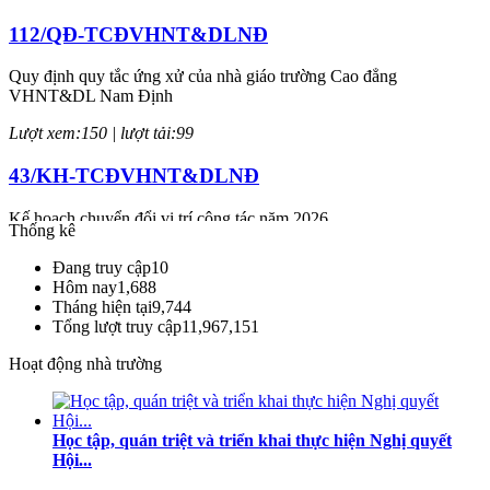
112/QĐ-TCĐVHNT&DLNĐ
Quy định quy tắc ứng xử của nhà giáo trường Cao đẳng
VHNT&DL Nam Định
Lượt xem:150 | lượt tải:99
43/KH-TCĐVHNT&DLNĐ
Kế hoạch chuyển đổi vị trí công tác năm 2026
Thống kê
Lượt xem:244 | lượt tải:145
Đang truy cập
10
Hôm nay
1,688
238/2025/NĐ-CP
Tháng hiện tại
9,744
Tổng lượt truy cập
11,967,151
Quy định về chính sách học phí, miễn, giảm, hỗ trợ học phí, hỗ trợ
chi phí học tập và giá dịch vụ trong lĩnh vực giáo dục, đào tạo
Hoạt động nhà trường
Lượt xem:347 | lượt tải:223
71-NQ/TW
Học tập, quán triệt và triển khai thực hiện Nghị quyết
Hội...
Nghị quyết số 71-NQ/TWcủa Bộ Chính trị về đột phá phát triển