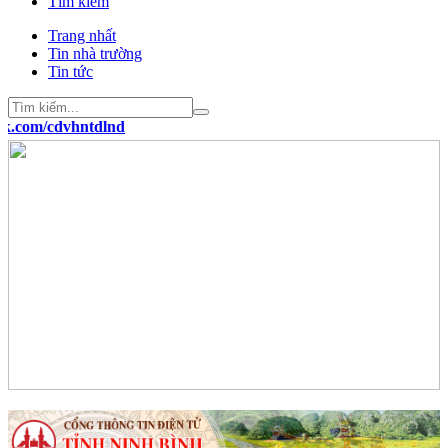
Tìm kiếm
Trang nhất
Tin nhà trường
Tin tức
m/cdvhntdlnd