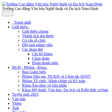
Trường Cao đẳng Văn hóa Nghệ thuật và Du lịch Nam Định
Trang nhất
Giới thiệu
Giới thiệu chung
Thành tích đạt được
Cơ cấu tổ chức
Đội ngũ giảng viên
Các đoàn thể
Chi bộ Đảng
Công đoàn
Đoàn thanh niên
BGH - Phòng - Khoa
Ban Giám hiệu
Phòng Đào tạo, NCKH và Công tác HSSV
Phòng Tổ chức, Hành chính và Kế toán
Khoa Âm nhạc và Sân khấu
Khoa Mỹ thuật, Văn hóa, Du lịch và Kiến thức cơ bản
Tuyển sinh 2025
Văn bản
Video
Ảnh