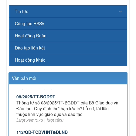
43/KH-TCĐVHNT&DLNĐ
Tin tức
Kế hoạch chuyển đổi vị trí công tác năm 2026
Lượt xem:244 | lượt tải:147
Công tác HSSV
238/2025/NĐ-CP
Quy định về chính sách học phí, miễn, giảm, hỗ trợ
Hoạt động Đoàn
học phí, hỗ trợ chi phí học tập và giá dịch vụ trong
lĩnh vực giáo dục, đào tạo
Đào tạo liên kết
Lượt xem:347 | lượt tải:225
Hoạt động khác
71-NQ/TW
Nghị quyết số 71-NQ/TWcủa Bộ Chính trị về đột phá
phát triển giáo dục và đào tạo
Văn bản mới
Lượt xem:514 | lượt tải:0
08/2025/TT-BGDĐT
Thông tư số 08/2025/TT-BGDĐT của Bộ Giáo dục và
Đào tạo: Quy định thời hạn lưu trữ hồ sơ, tài liệu
thuộc lĩnh vực giáo dục và đào tạo
Lượt xem:573 | lượt tải:0
112/QĐ-TCĐVHNT&DLNĐ
Quy định quy tắc ứng xử của nhà giáo trường Cao
đẳng VHNT&DL Nam Định