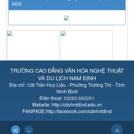
AIDS
TRƯỜNG CAO ĐẲNG VĂN HÓA NGHỆ THUẬT
VÀ DU LỊCH NAM ĐỊNH
Địa chỉ: 128 Trần Huy Liệu - Phường Trường Thi - Tỉnh
Ninh Bình
Điện thoại:
02283.660261
Website: http://cdvhntdlnd.edu.vn
FANPAGE:http://facebook.com/cdvhntdlnd