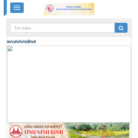
dvhntdlnd