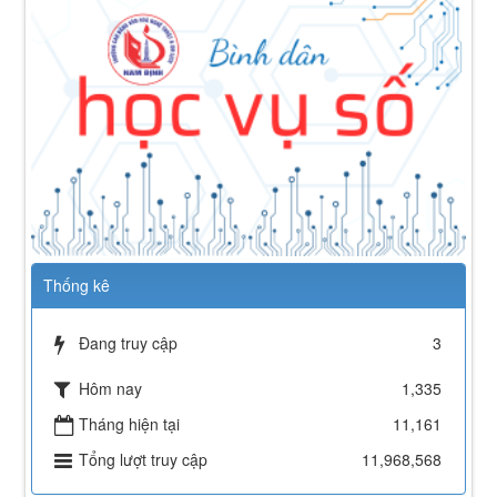
Thống kê
Đang truy cập
3
Hôm nay
1,335
Tháng hiện tại
11,161
112/QĐ-TCĐVHNT&DLNĐ
Quy định quy tắc ứng xử của nhà giáo trường Cao
Tổng lượt truy cập
11,968,568
đẳng VHNT&DL Nam Định
Lượt xem:150 | lượt tải:101