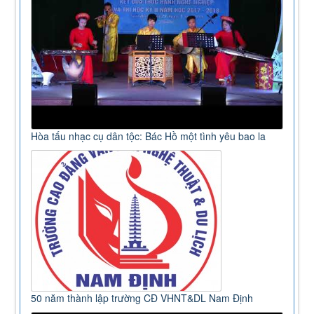
Hòa tấu nhạc cụ dân tộc: Bác Hồ một tình yêu bao la
50 năm thành lập trường CĐ VHNT&DL Nam Định