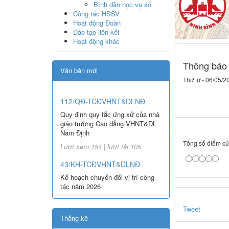
Bình dân học vụ số
Công tác HSSV
Hoạt động Đoàn
Đào tạo liên kết
Hoạt động khác
Thông báo 
Văn bản mới
Thứ tư - 06/05/2
112/QĐ-TCĐVHNT&DLNĐ
Quy định quy tắc ứng xử của nhà
giáo trường Cao đẳng VHNT&DL
Nam Định
Tổng số điểm của
Lượt xem:154 | lượt tải:105
43/KH-TCĐVHNT&DLNĐ
Kế hoạch chuyển đổi vị trí công
tác năm 2026
Lượt xem:246 | lượt tải:147
Tweet
238/2025/NĐ-CP
Thống kê