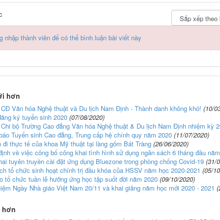
c
 nhập thành viên để có thể bình luận bài viết này
ới hơn
 CĐ Văn hóa Nghệ thuật và Du lịch Nam Định - Thành danh không khó!
(10/0
đăng ký tuyển sinh 2020
(07/08/2020)
i Chi bộ Trường Cao đẳng Văn hóa Nghệ thuật & Du lịch Nam Định nhiệm kỳ 2
báo Tuyển sinh Cao đẳng, Trung cấp hệ chính quy năm 2020
(11/07/2020)
đi thực tế của khoa Mỹ thuật tại làng gốm Bát Tràng
(26/06/2020)
định về việc công bố công khai tình hình sử dụng ngân sách 6 tháng đầu nă
hai tuyên truyền cài đặt ứng dụng Bluezone trong phòng chống Covid-19
(31/
ch tổ chức sinh hoạt chính trị đầu khóa của HSSV năm học 2020-2021
(05/10
o tổ chức tuần lễ hưởng ứng học tập suốt đời năm 2020
(09/10/2020)
niệm Ngày Nhà giáo Việt Nam 20/11 và khai giảng năm học mới 2020 - 2021
(
ũ hơn