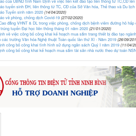
áo của UBND tỉnh Nam Định về việc liên kết đào tạo liên thông từ TC,CĐ lên
áo tuyển sinh ĐH, liên thông từ TC, CĐ của Sở Văn hóa, Thể thao và Du lịch
áo Tuyển sinh năm 2020
(14/04/2020)
áo về phòng, chống dịch Covid-19
(27/02/2020)
Cao đẳng VHNT & DL trong việc phòng, chống dịch bệnh viêm đường hô hấp 
 trúng tuyển Đại học liên thông tháng 01 năm 2020
(21/01/2020)
ịnh về việc công bố công khai kế hoạch mua sắm trang thiết bị đào tạo ngàn
u các trường Văn hóa Nghệ thuật Toàn quốc lần thứ XI - Năm 2019
(26/09/201
ịnh công bố công khai tình hình sử dụng ngân sách Quý I năm 2019
(11/04/2
ịnh công bố công khai kế hoạch mua sắm tài sản nhà nước theo dự toán N