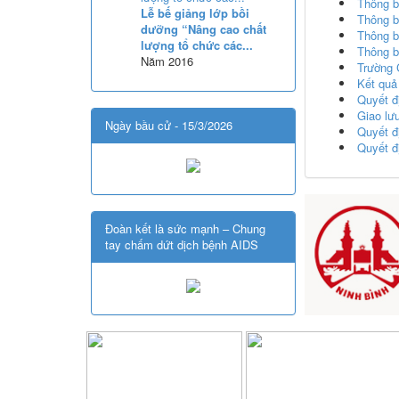
Thông b
Lễ bế giảng lớp bồi
Thông b
dưỡng “Nâng cao chất
Thông b
lượng tổ chức các...
Thông b
Năm 2016
Trường 
Kết quả
Quyết đ
Giao lư
Ngày bầu cử - 15/3/2026
Quyết đ
Quyết đ
Đoàn kết là sức mạnh – Chung
tay chấm dứt dịch bệnh AIDS