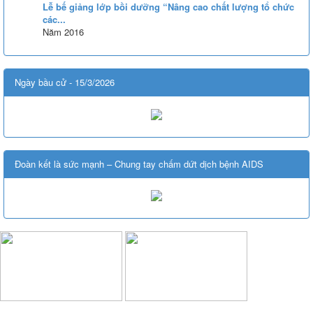
Lễ bế giảng lớp bồi dưỡng “Nâng cao chất lượng tổ chức
các...
Năm 2016
Ngày bầu cử - 15/3/2026
Đoàn kết là sức mạnh – Chung tay chấm dứt dịch bệnh AIDS
TRƯỜNG CAO ĐẲNG VĂN HÓA NGHỆ THUẬT VÀ