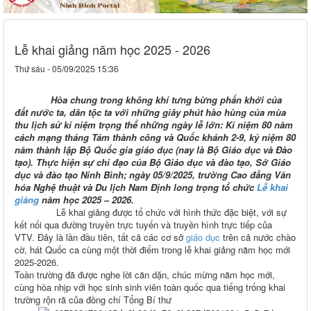
Lễ khai giảng năm học 2025 - 2026
Thứ sáu - 05/09/2025 15:36
Hòa chung
trong không khí tưng bừng phấn khởi của
đất nước ta, dân tộc ta với những giây phút hào hùng của mùa
thu lịch sử kỉ niệm trọng thể những ngày lễ lớn: Kỉ niệm 80 năm
cách mạng tháng Tám thành công và Quốc khánh 2-9, kỷ niệm 80
năm thành lập Bộ Quốc gia giáo dục (nay là Bộ Giáo dục và Đào
tạo). Thực hiện sự chỉ đạo của Bộ Giáo dục và đào tạo, Sở Giáo
dục và đào tạo Ninh Bình; ngày 05/9/2025, trường Cao đẳng Văn
hóa Nghệ thuật và Du lịch Nam Định long trọng tổ chức
Lễ khai
giảng
năm học 2025 – 2026.
Lễ khai giảng được tổ chức với hình thức đặc biệt, với sự
kết nối qua đường truyền trực tuyến và truyền hình trực tiếp của
VTV. Đây là lần đầu tiên, tất cả các cơ sở
giáo dục
trên cả nước chào
cờ, hát Quốc ca cùng một thời điểm trong lễ khai giảng năm học mới
2025-2026.
Toàn trường đã được nghe lời căn dặn, chúc mừng năm học mới,
cùng hòa nhịp với học sinh sinh viên toàn quốc qua tiếng trống khai
trường rộn rã của đồng chí Tổng Bí thư