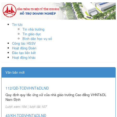
Tin tức
Tin nhà trường
Tin giáo dục
Bình dân học vụ số
Công tác HSSV
Hoạt động Đoàn
Đào tạo liên kết
Hoạt động khác
Văn bản mới
112/QĐ-TCĐVHNT&DLNĐ
Quy định quy tắc ứng xử của nhà giáo trường Cao đẳng VHNT&DL
Nam Định
Lượt xem:154 | lượt tải:107
43/KH-TCĐVHNT&DLNĐ