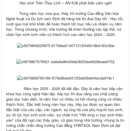
Học sinh Trần Thùy Linh – AN K36 phát biểu cảm nghĩ
Trong năm học vừa qua, thầy trò trường Cao đẳng Văn hóa
Nghệ thuật và Du lịch nam Định đã hăng hái thi đua Dạy tốt - Học tốt,
vượt qua mọi khó khăn để hoàn thành tốt mục tiêu và nhiệm vụ năm
học. Trong chương trình, nhà trường đã khen thưởng các tập thể, cá
nhân học sinh sinh viên có thành tích cao năm học 2024 – 2025.
Năm học 2025 - 2026 đã bắt đầu. Đây là năm học tiếp cận
khoa học công nghệ hiện đại, tiếp tục thi đua nâng cao chất lượng
giáo dục toàn diện, là năm học có nhiều cơ hội nhưng cũng có nhiều
thách thức. Đặc biệt trong năm học này, tiếp tục được sự quan tâm
đặc biệt của các cấp, các ngành, sự ủng hộ của phụ huynh học sinh,
sự nỗ lực học sinh sinh viên, sự nhiệt tình "Hết lòng vì học sinh thân
yêu" của đội ngũ các thầy giáo, cô giáo trong nhà trường; chúng ta tin
tưởng chắc chắn rằng trường Cao đẳng VHNT&DL Nam Định sẽ đạt
kết quả tốt đẹp.