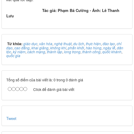
Tác giả: Phạm Bá Cường - Ảnh: Lê Thanh
Lưu
Từ khóa:
giáo dục
,
văn hóa
,
nghệ thuật
,
du lịch
,
thực hiện
,
đào tạo
,
chỉ
đạo
,
cao đẳng
,
khai giảng
,
không khí
,
phấn khởi
,
hào hùng
,
ngày lễ
,
dân
tộc
,
kỷ niệm
,
cách mạng
,
thành lập
,
long trọng
,
thành công
,
quốc khánh
,
quốc gia
Tổng số điểm của bài viết là: 0 trong 0 đánh giá
Click để đánh giá bài viết
Tweet