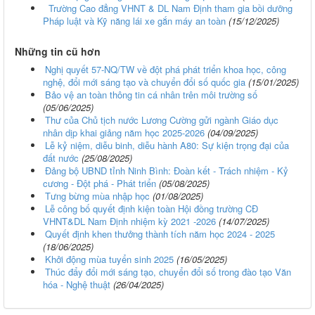
Trường Cao đẳng VHNT & DL Nam Định tham gia bồi dưỡng
Pháp luật và Kỹ năng lái xe gắn máy an toàn
(15/12/2025)
Những tin cũ hơn
Nghị quyết 57-NQ/TW về đột phá phát triển khoa học, công
nghệ, đổi mới sáng tạo và chuyển đổi số quốc gia
(15/01/2025)
Bảo vệ an toàn thông tin cá nhân trên môi trường số
(05/06/2025)
Thư của Chủ tịch nước Lương Cường gửi ngành Giáo dục
nhân dịp khai giảng năm học 2025-2026
(04/09/2025)
Lễ kỷ niệm, diễu binh, diễu hành A80: Sự kiện trọng đại của
đất nước
(25/08/2025)
Đảng bộ UBND tỉnh Ninh Bình: Đoàn kết - Trách nhiệm - Kỷ
cương - Đột phá - Phát triển
(05/08/2025)
Tưng bừng mùa nhập học
(01/08/2025)
Lễ công bố quyết định kiện toàn Hội đồng trường CĐ
VHNT&DL Nam Định nhiệm kỳ 2021 -2026
(14/07/2025)
Quyết định khen thưởng thành tích năm học 2024 - 2025
(18/06/2025)
Khởi động mùa tuyển sinh 2025
(16/05/2025)
Thúc đẩy đổi mới sáng tạo, chuyển đổi số trong đào tạo Văn
hóa - Nghệ thuật
(26/04/2025)