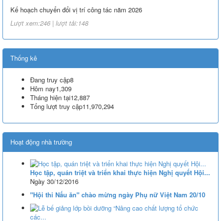
Kế hoạch chuyển đổi vị trí công tác năm 2026
Lượt xem:246 | lượt tải:148
238/2025/NĐ-CP
Quy định về chính sách học phí, miễn, giảm, hỗ trợ học phí, hỗ trợ
Thống kê
chi phí học tập và giá dịch vụ trong lĩnh vực giáo dục, đào tạo
Lượt xem:349 | lượt tải:227
Đang truy cập
8
Hôm nay
1,309
71-NQ/TW
Tháng hiện tại
12,887
Nghị quyết số 71-NQ/TWcủa Bộ Chính trị về đột phá phát triển giáo
Tổng lượt truy cập
11,970,294
dục và đào tạo
Lượt xem:515 | lượt tải:0
Hoạt động nhà trường
08/2025/TT-BGDĐT
Thông tư số 08/2025/TT-BGDĐT của Bộ Giáo dục và Đào tạo: Quy
định thời hạn lưu trữ hồ sơ, tài liệu thuộc lĩnh vực giáo dục và đào tạo
Học tập, quán triệt và triển khai thực hiện Nghị quyết Hội...
Lượt xem:575 | lượt tải:0
Ngày 30/12/2016
"Hội thi Nấu ăn" chào mừng ngày Phụ nữ Việt Nam 20/10