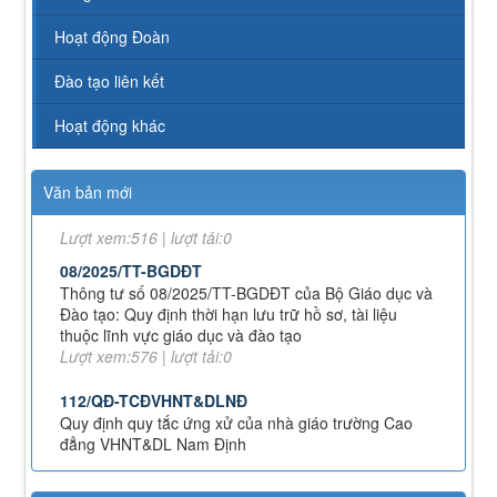
238/2025/NĐ-CP
Hoạt động Đoàn
Quy định về chính sách học phí, miễn, giảm, hỗ trợ
học phí, hỗ trợ chi phí học tập và giá dịch vụ trong
Đào tạo liên kết
lĩnh vực giáo dục, đào tạo
Lượt xem:353 | lượt tải:231
Hoạt động khác
71-NQ/TW
Nghị quyết số 71-NQ/TWcủa Bộ Chính trị về đột phá
phát triển giáo dục và đào tạo
Văn bản mới
Lượt xem:516 | lượt tải:0
08/2025/TT-BGDĐT
Thông tư số 08/2025/TT-BGDĐT của Bộ Giáo dục và
Đào tạo: Quy định thời hạn lưu trữ hồ sơ, tài liệu
thuộc lĩnh vực giáo dục và đào tạo
Lượt xem:576 | lượt tải:0
112/QĐ-TCĐVHNT&DLNĐ
Quy định quy tắc ứng xử của nhà giáo trường Cao
đẳng VHNT&DL Nam Định
Lượt xem:154 | lượt tải:110
43/KH-TCĐVHNT&DLNĐ
Kế hoạch chuyển đổi vị trí công tác năm 2026