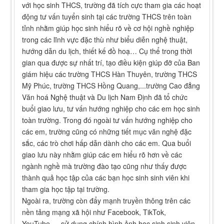
với học sinh THCS, trường đã tích cực tham gia các hoạt
động tư vấn tuyển sinh tại các trường THCS trên toàn
tỉnh nhằm giúp học sinh hiểu rõ về cơ hội nghề nghiệp
trong các lĩnh vực đặc thù như biểu diễn nghệ thuật,
hướng dẫn du lịch, thiết kế đồ hoạ… Cụ thể trong thời
gian qua được sự nhất trí, tạo điều kiện giúp đỡ của Ban
giám hiệu các trường THCS Hàn Thuyên, trường THCS
Mỹ Phúc, trường THCS Hồng Quang,...trường Cao đẳng
Văn hoá Nghệ thuật và Du lịch Nam Định đã tổ chức
buổi giao lưu, tư vấn hướng nghiệp cho các em học sinh
toàn trường. Trong đó ngoài tư vấn hướng nghiệp cho
các em, trường cũng có những tiết mục văn nghệ đặc
sắc, các trò chơi hấp dẫn dành cho các em. Qua buổi
giao lưu này nhằm giúp các em hiểu rõ hơn về các
ngành nghề mà trường đào tạo cũng như thấy được
thành quả học tập của các bạn học sinh sinh viên khi
tham gia học tập tại trường.
Ngoài ra, trường còn đẩy mạnh truyền thông trên các
nền tảng mạng xã hội như Facebook, TikTok,
YouTube…, sử dụng chính hình ảnh học sinh sinh viên,