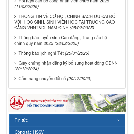
Hội nghị cán bộ công nhân viên chức năm 2025
(11/03/2025)
THÔNG TIN VỀ CƠ HỘI, CHÍNH SÁCH ƯU ĐÃI ĐỐI
VỚI HỌC SINH, SINH VIÊN HỌC TẠI TRƯỜNG CAO
ĐẲNG VHNT&DL NAM ĐỊNH
(25/02/2025)
Thông báo tuyển sinh Cao đẳng, Trung cấp hệ
chính quy năm 2025
(26/02/2025)
Thông báo lịch nghỉ Tết
(25/01/2025)
Giấy chứng nhận đăng ký bổ sung hoạt động GDNN
(20/12/2024)
Cẩm nang chuyển đổi số
(20/12/2020)
112/QĐ-TCĐVHNT&DLNĐ
Quy định quy tắc ứng xử của nhà giáo trường Cao
đẳng VHNT&DL Nam Định
Lượt xem:154 | lượt tải:110
43/KH-TCĐVHNT&DLNĐ
Tin tức
Kế hoạch chuyển đổi vị trí công tác năm 2026
Lượt xem:248 | lượt tải:151
Công tác HSSV