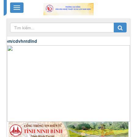
dvhntdlnd