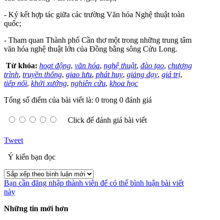
- Ký kết hợp tác giữa các trường Văn hóa Nghệ thuật toàn
quốc;
- Tham quan Thành phố Cần thơ một trong những trung tâm
văn hóa nghệ thuật lớn của Đồng bằng sông Cửu Long.
Từ khóa:
hoạt động
,
văn hóa
,
nghệ thuật
,
đào tạo
,
chương
trình
,
truyền thống
,
giao lưu
,
phát huy
,
giảng dạy
,
giá trị
,
tiếp nối
,
khởi xướng
,
nghiên cứu
,
khoa học
Tổng số điểm của bài viết là: 0 trong 0 đánh giá
Click để đánh giá bài viết
Tweet
Ý kiến bạn đọc
Bạn cần đăng nhập thành viên để có thể bình luận bài viết
này
Những tin mới hơn