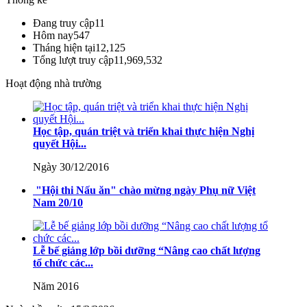
Lượt xem:246 | lượt tải:148
Đang truy cập
11
Hôm nay
547
238/2025/NĐ-CP
Tháng hiện tại
12,125
Tổng lượt truy cập
11,969,532
Quy định về chính sách học phí, miễn, giảm, hỗ trợ học phí,
hỗ trợ chi phí học tập và giá dịch vụ trong lĩnh vực giáo dục,
Hoạt động nhà trường
đào tạo
Lượt xem:349 | lượt tải:226
Học tập, quán triệt và triển khai thực hiện Nghị
71-NQ/TW
quyết Hội...
Ngày 30/12/2016
Nghị quyết số 71-NQ/TWcủa Bộ Chính trị về đột phá phát
triển giáo dục và đào tạo
"Hội thi Nấu ăn" chào mừng ngày Phụ nữ Việt
Nam 20/10
Lượt xem:515 | lượt tải:0
08/2025/TT-BGDĐT
Lễ bế giảng lớp bồi dưỡng “Nâng cao chất lượng
Thông tư số 08/2025/TT-BGDĐT của Bộ Giáo dục và Đào
tổ chức các...
tạo: Quy định thời hạn lưu trữ hồ sơ, tài liệu thuộc lĩnh vực
giáo dục và đào tạo
Năm 2016
Lượt xem:575 | lượt tải:0