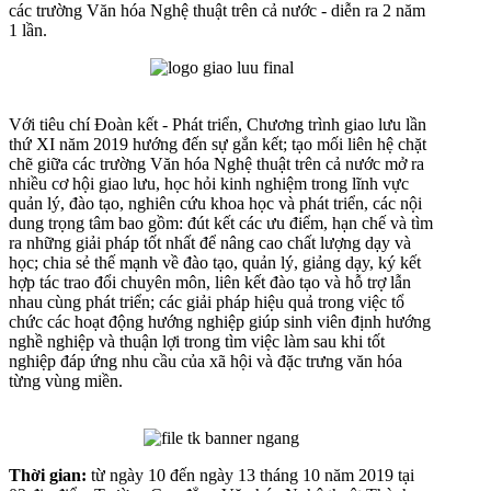
các trường Văn hóa Nghệ thuật trên cả nước - diễn ra 2 năm
1 lần.
Với tiêu chí Đoàn kết - Phát triển, Chương trình giao lưu lần
thứ XI năm 2019 hướng đến sự gắn kết; tạo mối liên hệ chặt
chẽ giữa các trường Văn hóa Nghệ thuật trên cả nước mở ra
nhiều cơ hội giao lưu, học hỏi kinh nghiệm trong lĩnh vực
quản lý, đào tạo, nghiên cứu khoa học và phát triển, các nội
dung trọng tâm bao gồm: đút kết các ưu điểm, hạn chế và tìm
ra những giải pháp tốt nhất để nâng cao chất lượng dạy và
học; chia sẻ thế mạnh về đào tạo, quản lý, giảng dạy, ký kết
hợp tác trao đổi chuyên môn, liên kết đào tạo và hỗ trợ lẫn
nhau cùng phát triển; các giải pháp hiệu quả trong việc tổ
chức các hoạt động hướng nghiệp giúp sinh viên định hướng
nghề nghiệp và thuận lợi trong tìm việc làm sau khi tốt
nghiệp đáp ứng nhu cầu của xã hội và đặc trưng văn hóa
từng vùng miền.
Thời gian:
từ ngày 10 đến ngày 13 tháng 10 năm 2019 tại