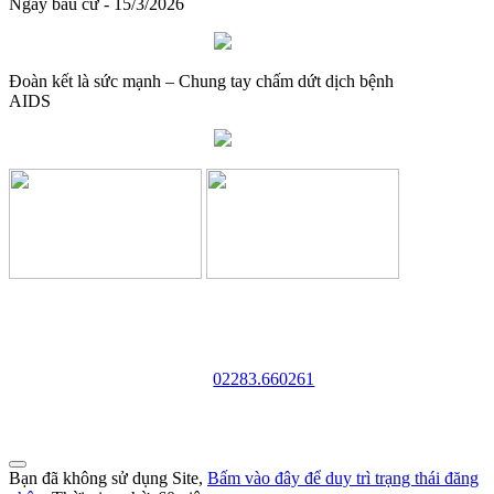
Ngày bầu cử - 15/3/2026
Đoàn kết là sức mạnh – Chung tay chấm dứt dịch bệnh
AIDS
TRƯỜNG CAO ĐẲNG VĂN HÓA NGHỆ THUẬT
VÀ DU LỊCH NAM ĐỊNH
Địa chỉ: 128 Trần Huy Liệu - Phường Trường Thi - Tỉnh
Ninh Bình
Điện thoại:
02283.660261
Website: http://cdvhntdlnd.edu.vn
FANPAGE:http://facebook.com/cdvhntdlnd
Bạn đã không sử dụng Site,
Bấm vào đây để duy trì trạng thái đăng